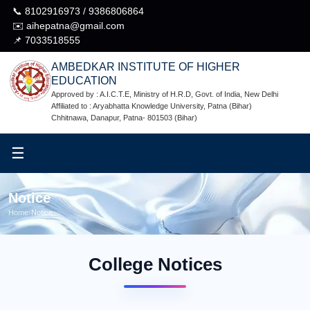
📞 8102916973 / 9386806864
✉️ aihepatna@gmail.com
📌 7033518555
AMBEDKAR INSTITUTE OF HIGHER
EDUCATION
Approved by : A.I.C.T.E, Ministry of H.R.D, Govt. of India, New Delhi
Affiliated to : Aryabhatta Knowledge University, Patna (Bihar)
Chhitnawa, Danapur, Patna- 801503 (Bihar)
☰
Notice
Home
›
Notice
College Notices