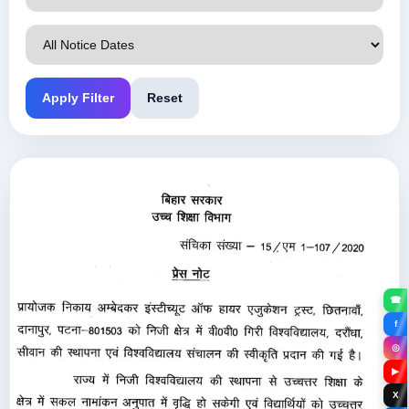
Apply Filter
Reset
☎
f
◎
▶
X